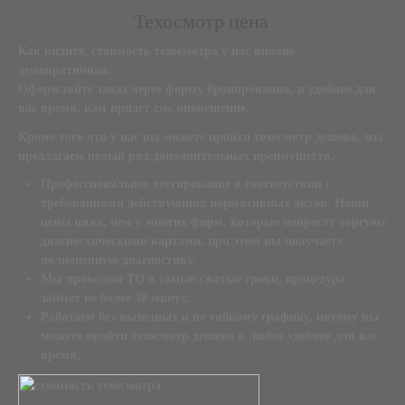
Техосмотр цена
Как видите,
стоимость техосмотра
у нас вполне
демократичная.
Оформляйте заказ через форму бронирования, в удобное для
вас время, вам придет смс оповещение.
Кроме того что у нас вы можете пройти
техосмотр дешево
, мы
предлагаем целый ряд дополнительных преимуществ.
Профессиональное тестирование в соответствии с
требованиями действующих нормативных актов. Наши
цены ниже, чем у многих фирм, которые попросту торгуют
диагностическими картами, при этом вы получаете
полноценную диагностику.
Мы проводим ТО в самые сжатые сроки, процедура
займет не более 30 минут.
Работаем без выходных и по гибкому графику, потому вы
можете пройти
техосмотр дешево
в любое удобное для вас
время.